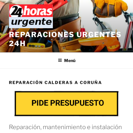
Saltar
al
contenido
REPARACIONES URGENTES
24H
Menú
REPARACIÓN CALDERAS A CORUÑA
Reparación, mantenimiento e instalación