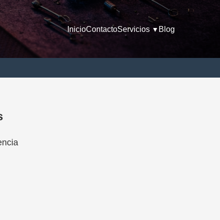
Inicio
Contacto
Servicios
Blog
▼
s
encia