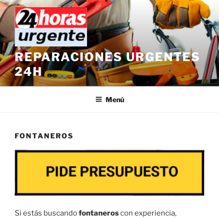
Saltar
al
contenido
REPARACIONES URGENTES
24H
Menú
FONTANEROS
Si estás buscando
fontaneros
con experiencia,