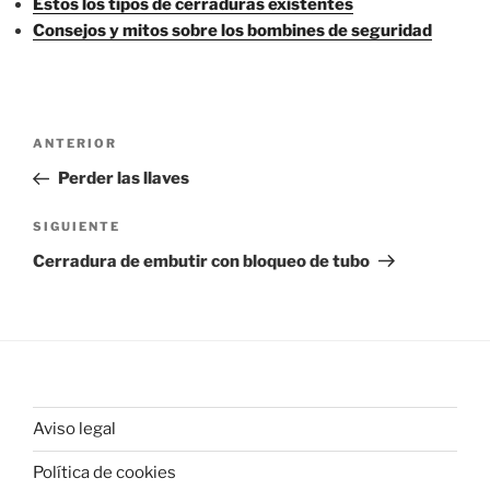
Estos los tipos de cerraduras existentes
Consejos y mitos sobre los bombines de seguridad
Navegación
Entrada
ANTERIOR
de
anterior:
Perder las llaves
entradas
Siguiente
SIGUIENTE
entrada
Cerradura de embutir con bloqueo de tubo
Aviso legal
Política de cookies